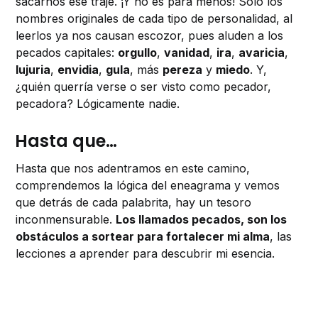
sacarnos ese traje. ¡Y no es para menos! Solo los
nombres originales de cada tipo de personalidad, al
leerlos ya nos causan escozor, pues aluden a los
pecados capitales:
orgullo
,
vanidad
,
ira
,
avaricia
,
lujuria
,
envidia
,
gula
, más
pereza
y
miedo
. Y,
¿quién querría verse o ser visto como pecador,
pecadora? Lógicamente nadie.
Hasta que…
Hasta que nos adentramos en este camino,
comprendemos la lógica del eneagrama y vemos
que detrás de cada palabrita, hay un tesoro
inconmensurable.
Los llamados pecados, son los
obstáculos a sortear para fortalecer mi alma
, las
lecciones a aprender para descubrir mi esencia.