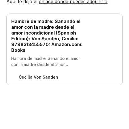
Aquí te dejo el
enlace donde puedes adquirirlo
:
Hambre de madre: Sanando el
amor con la madre desde el
amor incondicional (Spanish
Edition): Von Sanden, Cecilia:
9798313455570: Amazon.com:
Books
Hambre de madre: Sanando el amor
con la madre desde el amor
incondicional (Spanish Edition) [Von
Sanden, Cecilia] on Amazon.com.
Cecilia Von Sanden
*FREE* shipping on qualifying offers.
Hambre de madre: Sanando el amor
con la madre desde el amor
incondicional (Spanish Edition)