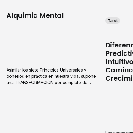
Alquimia Mental
Tarot
Diferenc
Predicti
Intuitiv
Camino 
Asimilar los siete Principios Universales y
ponerlos en práctica en nuestra vida, supone
Crecimi
una TRANSFORMACIÓN por completo de
nuestra realidad, nos permite interactuar con
la CREACIÓN, y nos convierte en auténticos
COCREADORES.
Las cartas ac