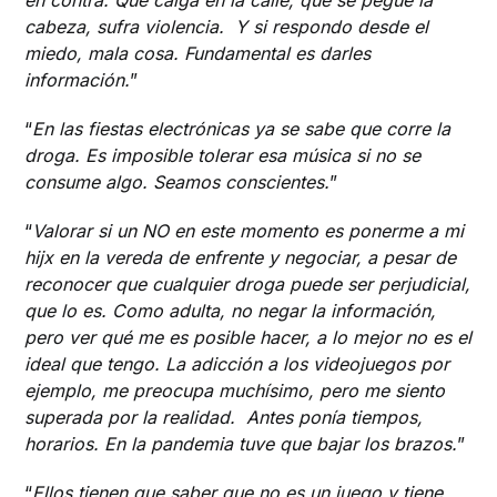
en contra. Que caiga en la calle, que se pegue la
cabeza, sufra violencia. Y si respondo desde el
miedo, mala cosa. Fundamental es darles
información.
”
“
En las fiestas electrónicas ya se sabe que corre la
droga. Es imposible tolerar esa música si no se
consume algo. Seamos conscientes.
”
“
Valorar si un NO en este momento es ponerme a mi
hijx en la vereda de enfrente y negociar, a pesar de
reconocer que cualquier droga puede ser perjudicial,
que lo es. Como adulta, no negar la información,
pero ver qué me es posible hacer, a lo mejor no es el
ideal que tengo. La adicción a los videojuegos por
ejemplo, me preocupa muchísimo, pero me siento
superada por la realidad. Antes ponía tiempos,
horarios. En la pandemia tuve que bajar los brazos.
”
“
Ellos tienen que saber que no es un juego y tiene