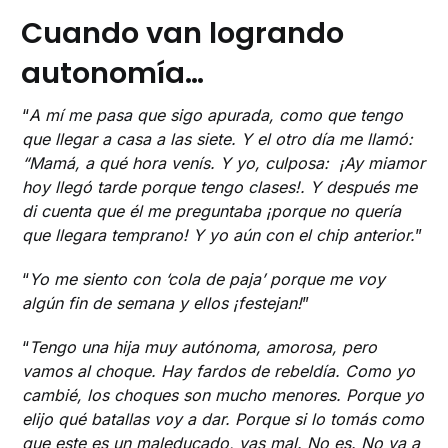
Cuando van logrando
autonomía…
“
A mí me pasa que sigo apurada, como que tengo
que llegar a casa a las siete. Y el otro día me llamó:
“Mamá, a qué hora venís. Y yo, culposa: ¡Ay miamor
hoy llegó tarde porque tengo clases!. Y después me
di cuenta que él me preguntaba ¡porque no quería
que llegara temprano! Y yo aún con el chip anterior.
”
“
Yo me siento con ‘cola de paja’ porque me voy
algún fin de semana y ellos ¡festejan!
”
“
Tengo una hija muy autónoma, amorosa, pero
vamos al choque. Hay fardos de rebeldía. Como yo
cambié, los choques son mucho menores. Porque yo
elijo qué batallas voy a dar. Porque si lo tomás como
que este es un maleducado, vas mal. No es. No va a